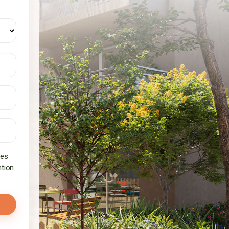
les
tion