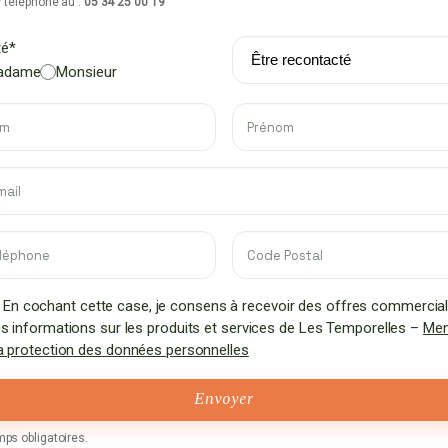
r téléphone au :
05 34 25 00 19
ité*
adame
Monsieur
En cochant cette case, je consens à recevoir des offres commercia
es informations sur les produits et services de Les Temporelles –
Men
la protection des données personnelles
ps obligatoires.