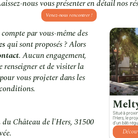
Laissez-nous vous présenter en détail nos ré
Venez-nous rencontrer !
e compte par vous-même des
es
qui sont proposés ? Alors
ontact
. Aucun engagement,
 renseigner et de visiter la
pour vous projeter dans les
conditions.
Melt
Situé à proxi
l’Hers, le pr
n du Château de l'Hers, 31500
d’un bâti régul
vée.
Découv