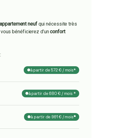
appartement neuf
qui nécessite très
, vous bénéficierez d’un
confort
:
à partir de 572 € / mois*
à partir de 680 € / mois *
à partir de 961 € / mois
*