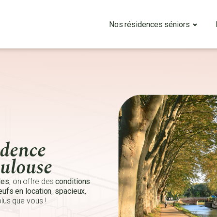
Nos résidences séniors
idence
oulouse
les
, on offre des
conditions
ufs en location
,
spacieux
,
plus que vous !