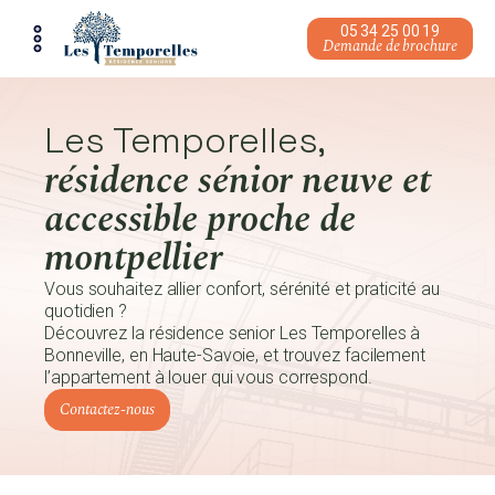
05 34 25 00 19
Demande de brochure
Tous les appartements
Qui sommes-nous ?
Les Temporelles,
Résidence à Toulouse
Témoignages
résidence sénior neuve et
Résidence à Magnanville
accessible proche de
montpellier
Résidence à Bonneville
Vous souhaitez allier confort, sérénité et praticité au
Résidence à Montpellier
quotidien ?
Découvrez la résidence senior Les Temporelles à
Bonneville, en Haute-Savoie, et trouvez facilement
l’appartement à louer qui vous correspond.
Contactez-nous